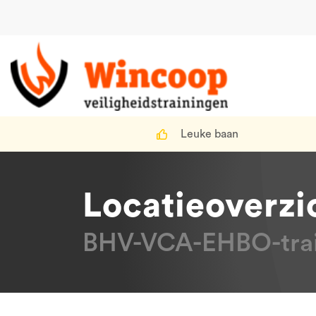
Leuke baan
Locatieoverzi
BHV-VCA-EHBO-trai