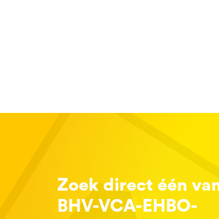
Zoek direct één va
BHV-VCA-EHBO-