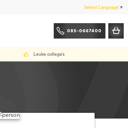
Select Language
▼
085-0667400
Leuke collega's
Hulp nodig?